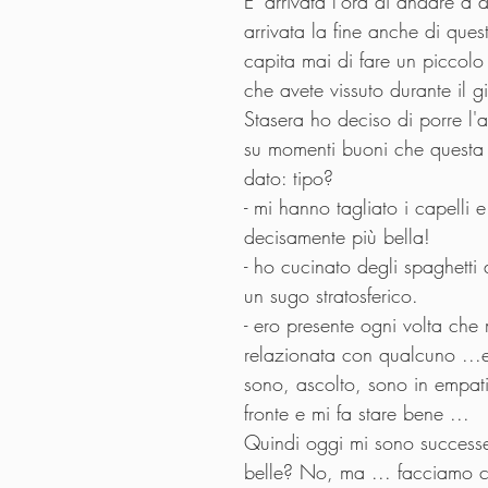
E' arrivata l'ora di andare a 
arrivata la fine anche di ques
capita mai di fare un piccolo 
che avete vissuto durante il g
Stasera ho deciso di porre l'a
su momenti buoni che questa 
dato: tipo? 
- mi hanno tagliato i capelli e
decisamente più bella!
- ho cucinato degli spaghetti
un sugo stratosferico. 
- ero presente ogni volta che
relazionata con qualcuno ...
sono, ascolto, sono in empat
fronte e mi fa stare bene ...
Quindi oggi mi sono successe
belle? No, ma ... facciamo c