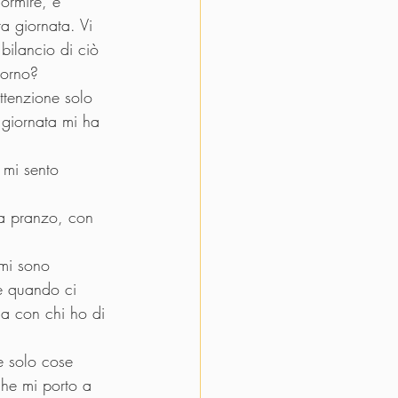
dormire, è 
ta giornata. Vi 
bilancio di ciò 
iorno?
ttenzione solo 
giornata mi ha 
 mi sento 
 a pranzo, con 
 mi sono 
e quando ci 
ia con chi ho di 
 solo cose 
he mi porto a 